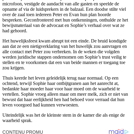
microfoon, vestigde de aandacht van alle gasten en speelde de
opname af via de luidsprekers in de balzaal. Een doodse stilte viel
over de zaal toen iedereen Peter en Evan hun plan hoorde
bespreken. Geconfronteerd met hun ontkenningen, onthulde ze het
bewijsmateriaal van de advocaat en Sophie’s verhaal over wat ze
had gehoord.
Het huwelijksfeest kwam abrupt tot een einde. De bruid kondigde
aan dat ze een nietigverklaring van het huwelijk zou aanvragen en
alle contact met Peter zou verbreken. In de weken die volgden
werden juridische stappen ondernomen om Sophie’s trust veilig te
stellen en te voorkomen dat een van beide mannen er toegang toe
zou krijgen.
Thuis keerde het leven geleidelijk terug naar normaal. Op een
ochtend, terwijl Sophie haar ontbijtgranen aan het aanrecht at,
bedankte haar moeder haar voor haar moed om de waarheid te
vertellen. Sophie vroeg alleen maar om meer melk, zich er niet van
bewust dat haar eerlijkheid hen had behoed voor verraad dat hun
leven voorgoed had kunnen verwoesten.
Uiteindelijk was het de kleinste stem in de kamer die als enige de
waarheid sprak.