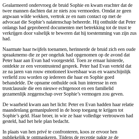
Gealarmeerd ondervroeg de bruid Sophie en kwam erachter dat de
twee mannen dachten dat ze niets zou vermoeden. Omdat ze geen
argwaan wilde wekken, vertrok ze en nam contact op met de
advocaat die Sophie’s nalatenschap beheerde. Hij onthulde dat Peter
onlangs had geprobeerd documenten met betrekking tot de trust te
verkrijgen door valselijk te beweren dat hij toestemming van zijn zus
had.
Naarmate haar twijfels toenamen, herinnerde de bruid zich een oude
spraakmemo die ze per ongeluk had opgenomen op de avond dat
Peter haar aan Evan had voorgesteld. Toen ze ernaar luisterde,
ontdekte ze een verontrustend gesprek. Peter had Evan verteld dat
ze na jaren van rouw emotioneel kwetsbaar was en waarschijnlijk
verliefd zou worden op iedereen die haar en Sophie goed
behandelde. De opname onthulde ook hun interesse in een
trustclausule die een nieuwe echtgenoot en een familielid
gezamenlijk zeggenschap over Sophie’s vermogen zou geven.
De waarheid kwam aan het licht: Peter en Evan hadden haar relatie
maandenlang gemanipuleerd in de hoop toegang te krijgen tot
Sophie’s geld. Haar broer, in wie ze haar volledige vertrouwen had
gesteld, had het hele plan bedacht.
In plaats van hen privé te confronteren, koos ze ervoor hen
publiekelijk te ontmaskeren. Tijdens de receptie pakte ze de