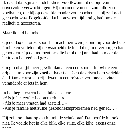
Ik dacht dat zijn afstandelijkheid voortkwam uit de pijn van
onvervulde verwachtingen. Hij droomde van een zoon die zou
voetballen, die hij op dezelfde manier zou coachen als hij zelf ooit
gecoacht was. Ik geloofde dat hij gewoon tijd nodig had om de
realiteit te accepteren.
Maar ik had het mis.
Op de dag dat onze zoon Liam achttien werd, stond hij voor de hele
familie en vertelde hij de waarheid die hij al die jaren verborgen had
gehouden. Op dat moment besefte ik: al die jaren had ik maar de
helft van het verhaal gezien.
Greg had altijd meer gewild dan alleen een zoon – hij wilde een
erfgenaam voor zijn voetbaldynastie. Toen de artsen hem vertelden
dat Liam de rest van zijn leven in een rolstoel zou moeten zitten,
veranderde er iets in hem.
In het begin waren het subtiele steken:
«Als je het eerder had gemerkt…»
«Als je meer vragen had gesteld…»
«Als je familie niet zulke gezondheidsproblemen had gehad…»
Hij zei nooit hardop dat hij mij de schuld gaf. Dat hoefde hij ook
niet. Ik voelde het in elke blik, elke stilte, elke kilte jegens onze