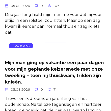
05.08.2026
0
107
Drie jaar lang hield mijn man me voor dat hij voor
altijd in een rolstoel zou zitten. Maar op een dag
kwam ik eerder dan normaal thuis en zag ik iets
dat
ROZRYWKA
Mijn man ging op vakantie een paar dagen
voor mijn geplande keizersnede met onze
tweeling – toen hij thuiskwam, trilden zijn
knieën.
05.08.2026
0
71
Trevor en ik droomden jarenlang van het
ouderschap. Na talloze tegenslagen en hartzeer
kreeg ik eindelijk het nieuws waar we zo lang op