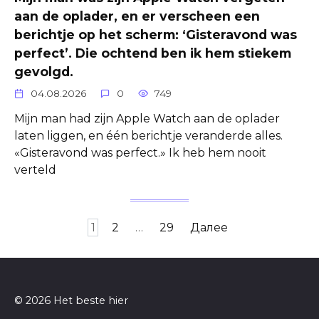
aan de oplader, en er verscheen een
berichtje op het scherm: ‘Gisteravond was
perfect’. Die ochtend ben ik hem stiekem
gevolgd.
04.08.2026
0
749
Mijn man had zijn Apple Watch aan de oplader
laten liggen, en één berichtje veranderde alles.
«Gisteravond was perfect.» Ik heb hem nooit
verteld
Пагинация
1
2
…
29
Далее
записей
© 2026 Het beste hier