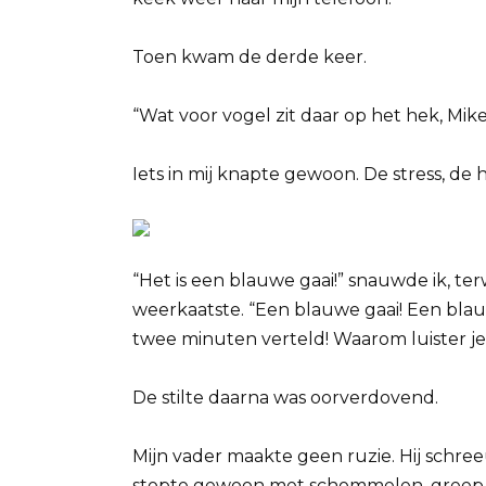
Toen kwam de derde keer.
“Wat voor vogel zit daar op het hek, Mik
Iets in mij knapte gewoon. De stress, de 
“Het is een blauwe gaai!” snauwde ik, te
weerkaatste. “Een blauwe gaai! Een blauwe
twee minuten verteld! Waarom luister je
De stilte daarna was oorverdovend.
Mijn vader maakte geen ruzie. Hij schree
stopte gewoon met schommelen, greep 