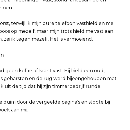
innen.
borst, terwijl ik mijn dure telefoon vasthield en me
boos op mezelf, maar mijn trots hield me vast aan
, zei ik tegen mezelf. Het is vermoeiend.
n.
 geen koffie of krant vast. Hij hield een oud,
was gebarsten en de rug werd bijeengehouden met
it de tijd dat hij zijn timmerbedrijf runde.
ge duim door de vergeelde pagina’s en stopte bij
boek aan mij.