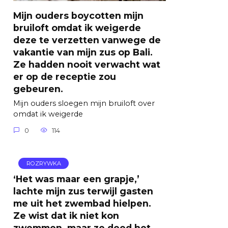
Mijn ouders boycotten mijn
bruiloft omdat ik weigerde
deze te verzetten vanwege de
vakantie van mijn zus op Bali.
Ze hadden nooit verwacht wat
er op de receptie zou
gebeuren.
Mijn ouders sloegen mijn bruiloft over
omdat ik weigerde
0
114
ROZRYWKA
‘Het was maar een grapje,’
lachte mijn zus terwijl gasten
me uit het zwembad hielpen.
Ze wist dat ik niet kon
zwemmen, maar ze deed het