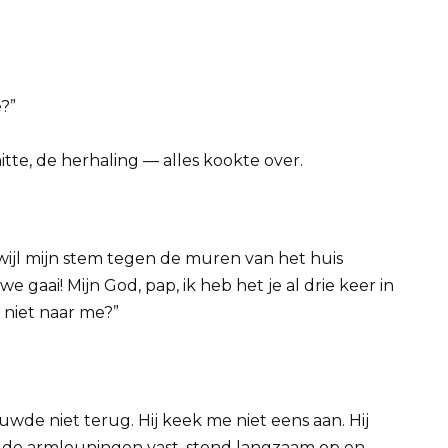
e?”
hitte, de herhaling — alles kookte over.
rwijl mijn stem tegen de muren van het huis
 gaai! Mijn God, pap, ik heb het je al drie keer in
 niet naar me?”
uwde niet terug. Hij keek me niet eens aan. Hij
de armleuningen vast, stond langzaam op en