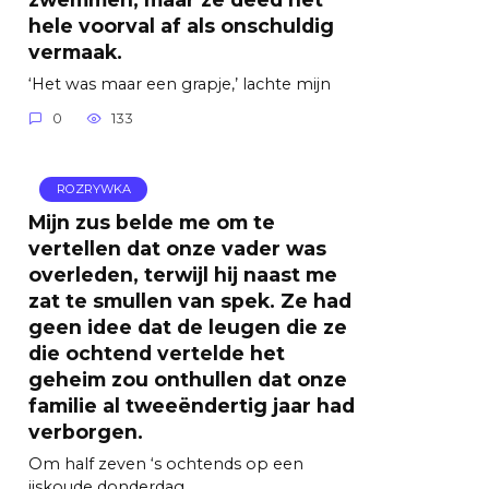
hele voorval af als onschuldig
vermaak.
‘Het was maar een grapje,’ lachte mijn
0
133
ROZRYWKA
Mijn zus belde me om te
vertellen dat onze vader was
overleden, terwijl hij naast me
zat te smullen van spek. Ze had
geen idee dat de leugen die ze
die ochtend vertelde het
geheim zou onthullen dat onze
familie al tweeëndertig jaar had
verborgen.
Om half zeven ‘s ochtends op een
ijskoude donderdag