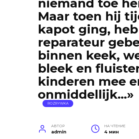
niemand toe hem
Maar toen hij ti
kapot ging, heb 
reparateur gebe
binnen keek, we
bleek en fluist
kinderen mee en
onmiddellijk…»
ROZRYWKA
АВТОР
НА ЧТЕНИЕ
admin
4 мин