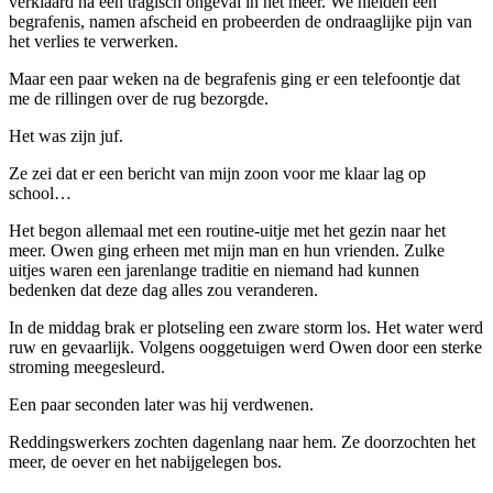
verklaard na een tragisch ongeval in het meer. We hielden een
begrafenis, namen afscheid en probeerden de ondraaglijke pijn van
het verlies te verwerken.
Maar een paar weken na de begrafenis ging er een telefoontje dat
me de rillingen over de rug bezorgde.
Het was zijn juf.
Ze zei dat er een bericht van mijn zoon voor me klaar lag op
school…
Het begon allemaal met een routine-uitje met het gezin naar het
meer. Owen ging erheen met mijn man en hun vrienden. Zulke
uitjes waren een jarenlange traditie en niemand had kunnen
bedenken dat deze dag alles zou veranderen.
In de middag brak er plotseling een zware storm los. Het water werd
ruw en gevaarlijk. Volgens ooggetuigen werd Owen door een sterke
stroming meegesleurd.
Een paar seconden later was hij verdwenen.
Reddingswerkers zochten dagenlang naar hem. Ze doorzochten het
meer, de oever en het nabijgelegen bos.