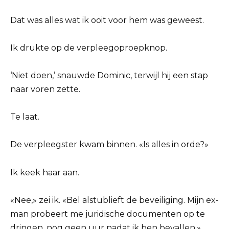
Dat was alles wat ik ooit voor hem was geweest.
Ik drukte op de verpleegoproepknop.
‘Niet doen,’ snauwde Dominic, terwijl hij een stap
naar voren zette.
Te laat.
De verpleegster kwam binnen. «Is alles in orde?»
Ik keek haar aan.
«Nee,» zei ik. «Bel alstublieft de beveiliging. Mijn ex-
man probeert me juridische documenten op te
dringen, nog geen uur nadat ik ben bevallen.»