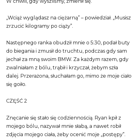
W chwili, gdy wyszliśmy, zmienił się.
„Wciąż wyglądasz na ciężarną” – powiedział. „Musisz
zrzucić kilogramy po ciąży”.
Następnego ranka obudził mnie o 5:30, podał buty
do biegania i zmusił do truchtu, podczas gdy sam
jechał za mną swoim BMW. Za każdym razem, gdy
zwalniałam z bólu, trąbił i krzyczał, żebym szła
dalej. Przerażona, słuchałam go, mimo że moje ciało
się goiło.
CZĘŚĆ 2
Znęcanie się stało się codziennością. Ryan kpił z
mojego bólu, nazywał mnie słabą, a nawet robił
zdjęcia mojego ciała, żeby ocenić moje „postępy”.