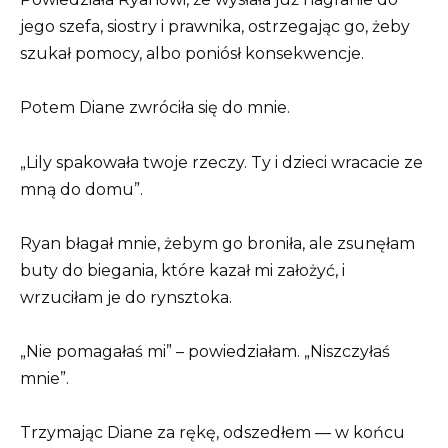
jego szefa, siostry i prawnika, ostrzegając go, żeby
szukał pomocy, albo poniósł konsekwencje.
Potem Diane zwróciła się do mnie.
„Lily spakowała twoje rzeczy. Ty i dzieci wracacie ze
mną do domu”.
Ryan błagał mnie, żebym go broniła, ale zsunęłam
buty do biegania, które kazał mi założyć, i
wrzuciłam je do rynsztoka.
„Nie pomagałaś mi” – powiedziałam. „Niszczyłaś
mnie”.
Trzymając Diane za rękę, odszedłem — w końcu