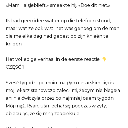
«Mam… alsjeblieft,» smeekte hij. «Doe dit niet.»
Ik had geen idee wat er op die telefoon stond,
maar wat ze ook wist, het was genoeg om de man
die me elke dag had gepest op zijn knieën te
krijgen.
Het volledige verhaal in de eerste reactie.
CZĘŚĆ 1
Sześć tygodni po moim nagłym cesarskim cięciu
mój lekarz stanowczo zalecił mi, żebym nie biegała
ani nie ćwiczyła przez co najmniej osiem tygodni.
Mój mąż, Ryan, uśmiechał się podczas wizyty,
obiecując, że się mną zaopiekuje.