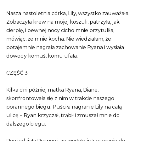
Nasza nastoletnia córka, Lily, wszystko zauważała.
Zobaczyła krew na mojej koszuli, patrzyła, jak
cierpię, i pewnej nocy cicho mnie przytuliła,
mówiąc, że mnie kocha. Nie wiedziałam, że
potajemnie nagrała zachowanie Ryana i wysłała
dowody komuś, komu ufała.
CZĘŚĆ 3
Kilka dni później matka Ryana, Diane,
skonfrontowała się z nim w trakcie naszego
porannego biegu. Puściła nagranie Lily na całą
ulicę – Ryan krzyczał, trąbił i zmuszał mnie do
dalszego biegu.
Powiedziała Ryanowi, że wysłała już nagranie do