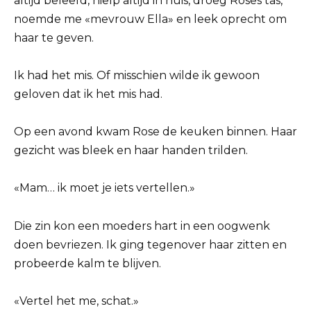
altijd beleefd, hielp altijd in huis, droeg Roses tas,
noemde me «mevrouw Ella» en leek oprecht om
haar te geven.
Ik had het mis. Of misschien wilde ik gewoon
geloven dat ik het mis had.
Op een avond kwam Rose de keuken binnen. Haar
gezicht was bleek en haar handen trilden.
«Mam… ik moet je iets vertellen.»
Die zin kon een moeders hart in een oogwenk
doen bevriezen. Ik ging tegenover haar zitten en
probeerde kalm te blijven.
«Vertel het me, schat.»