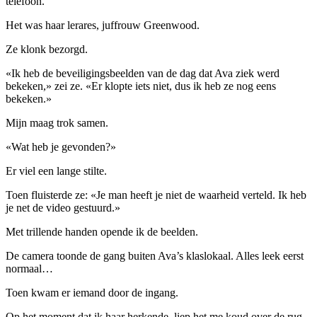
telefoon.
Het was haar lerares, juffrouw Greenwood.
Ze klonk bezorgd.
«Ik heb de beveiligingsbeelden van de dag dat Ava ziek werd
bekeken,» zei ze. «Er klopte iets niet, dus ik heb ze nog eens
bekeken.»
Mijn maag trok samen.
«Wat heb je gevonden?»
Er viel een lange stilte.
Toen fluisterde ze: «Je man heeft je niet de waarheid verteld. Ik heb
je net de video gestuurd.»
Met trillende handen opende ik de beelden.
De camera toonde de gang buiten Ava’s klaslokaal. Alles leek eerst
normaal…
Toen kwam er iemand door de ingang.
Op het moment dat ik haar herkende, liep het me koud over de rug.