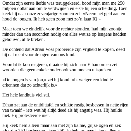
Omdat zijn eerste liefde was teruggekeerd, bood mijn man me 250
miljoen dollar aan om te verdwijnen en eiste hij een scheiding. Toen
keek hij naar onze zevenjarige zoon en zei: «Neem het geld aan en
houd de jongen. Ik heb geen zoon met zo’n laag IQ.»
Maar toen we eindelijk voor de rechter stonden, had mijn zoontje
minder dan tien seconden nodig om alles wat ze op leugens hadden
gebouwd, af te breken.
De ochtend dat Adrian Voss probeerde zijn vrijheid te kopen, deed
hij dat recht voor de ogen van ons kind.
Voordat ik kon reageren, draaide hij zich naar Ethan om en zei
woorden die geen enkele ouder ooit zou moeten uitspreken.
«De jongen is van jou,» zei hij koud. «Ik weiger een kind te
erkennen dat zo achterlijk is.»
Het hele landhuis viel stil.
Ethan zat aan de ontbijttafel en schikte rustig bosbessen in nette rijen
van twaalf – iets wat hij altijd deed als hij angstig was. Hij huilde
niet. Hij protesteerde niet.
Hij keek hem alleen maar aan met zijn kalme, grijze ogen en zei:
«Er zijn 252 bosbessen, geen 250. Je hebt er twee laten vallen.»