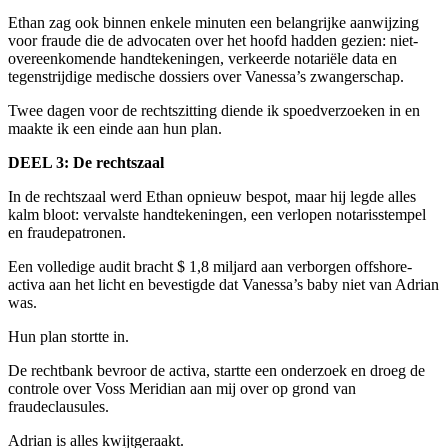
Ethan zag ook binnen enkele minuten een belangrijke aanwijzing
voor fraude die de advocaten over het hoofd hadden gezien: niet-
overeenkomende handtekeningen, verkeerde notariële data en
tegenstrijdige medische dossiers over Vanessa’s zwangerschap.
Twee dagen voor de rechtszitting diende ik spoedverzoeken in en
maakte ik een einde aan hun plan.
DEEL 3: De rechtszaal
In de rechtszaal werd Ethan opnieuw bespot, maar hij legde alles
kalm bloot: vervalste handtekeningen, een verlopen notarisstempel
en fraudepatronen.
Een volledige audit bracht $ 1,8 miljard aan verborgen offshore-
activa aan het licht en bevestigde dat Vanessa’s baby niet van Adrian
was.
Hun plan stortte in.
De rechtbank bevroor de activa, startte een onderzoek en droeg de
controle over Voss Meridian aan mij over op grond van
fraudeclausules.
Adrian is alles kwijtgeraakt.