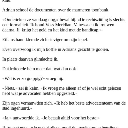
kind.
Adrian schoof de documenten over de marmeren toonbank.
«Onderteken ze vandaag nog,» beval hij. «De rechtszitting is slechts
een formaliteit. Ik houd Voss Meridian. Vanessa en ik trouwen
daarna. Jij krijgt het geld en het kind met de handicap.»
Ethans hand klemde zich steviger om zijn lepel.
Even overwoog ik mijn koffie in Adrians gezicht te gooien.
In plaats daarvan glimlachte ik.
Dat irriteerde hem meer dan wat dan ook.
«Wat is er zo grappig?» vroeg hij.
«Niets,» zei ik kalm. «Ik vroeg me alleen af ​​of je wel echt gelezen
hebt wat je advocaten hebben opgesteld.»
Zijn ogen vernauwden zich. «Ik heb het beste advocatenteam van de
stad ingehuurd.»
«Ja,» antwoordde ik. «Je betaalt altijd voor het beste.»
Ik zweeg even. «Je neemt alleen nooit de moeite om te begrijpen