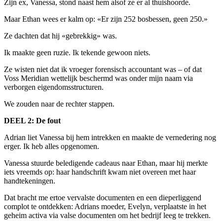
Zijn ex, Vanessa, stond naast hem alsof ze er al thuishoorde.
Maar Ethan wees er kalm op: «Er zijn 252 bosbessen, geen 250.»
Ze dachten dat hij «gebrekkig» was.
Ik maakte geen ruzie. Ik tekende gewoon niets.
Ze wisten niet dat ik vroeger forensisch accountant was – of dat
Voss Meridian wettelijk beschermd was onder mijn naam via
verborgen eigendomsstructuren.
We zouden naar de rechter stappen.
DEEL 2: De fout
Adrian liet Vanessa bij hem intrekken en maakte de vernedering nog
erger. Ik heb alles opgenomen.
Vanessa stuurde beledigende cadeaus naar Ethan, maar hij merkte
iets vreemds op: haar handschrift kwam niet overeen met haar
handtekeningen.
Dat bracht me ertoe vervalste documenten en een dieperliggend
complot te ontdekken: Adrians moeder, Evelyn, verplaatste in het
geheim activa via valse documenten om het bedrijf leeg te trekken.