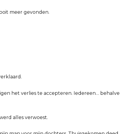
 nooit meer gevonden.
verklaard.
gen het verlies te accepteren. Iedereen… behalve
erd alles verwoest.
n mijn man voor mijn dochters. Thuisgekomen deed