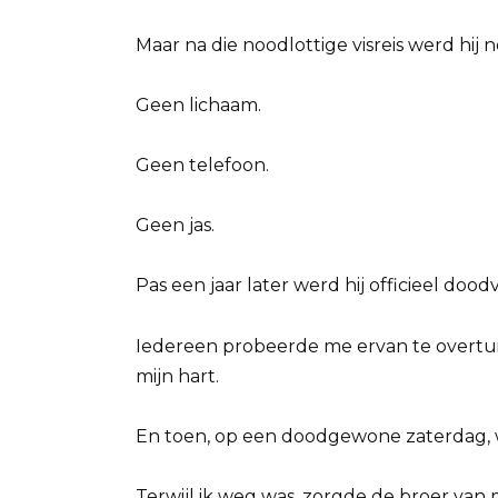
Maar na die noodlottige visreis werd hij
Geen lichaam.
Geen telefoon.
Geen jas.
Pas een jaar later werd hij officieel dood
Iedereen probeerde me ervan te overtui
mijn hart.
En toen, op een doodgewone zaterdag, w
Terwijl ik weg was, zorgde de broer va