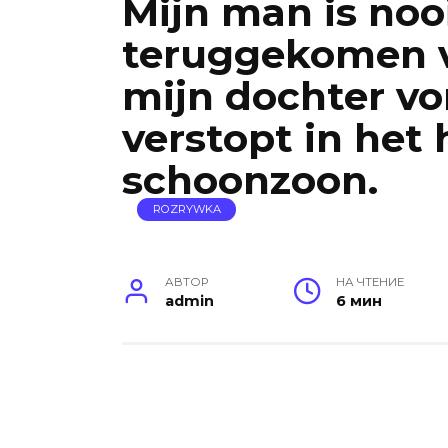
Mijn man is noo
teruggekomen va
mijn dochter von
verstopt in het 
schoonzoon.
ROZRYWKA
АВТОР
НА ЧТЕНИЕ
admin
6 мин