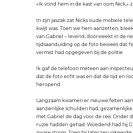
«Ik vond hem in de kast van oom Nick,» ze
In zijn jaszak zat Nicks oude mobiele tel
kwijt was. Toen we hem aanzetten, bleek
van Gabriel – levend, doorweekt in de re
tijdsaanduiding op de foto bewees dat hi
vermist had opgegeven bij de politie.
Ik gaf de telefoon meteen aan inspecte
dat de foto echt was en dat de tijd en l
heropend.
Langzaam kwamen er nieuwe feiten aan 
aanzienlijke schulden had, gezamenlijke 
met Gabriel de dag voor de reis. Onder d
ruzie hadden gehad. Woedend had hij Ga
zware storm. Toen hij later terugkeerde,