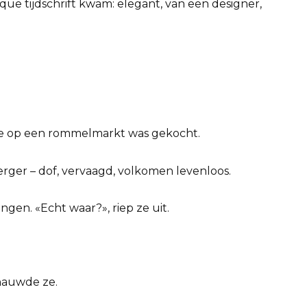
hique tijdschrift kwam: elegant, van een designer,
kkie op een rommelmarkt was gekocht.
rger – dof, vervaagd, volkomen levenloos.
ngen. «Echt waar?», riep ze uit.
snauwde ze.