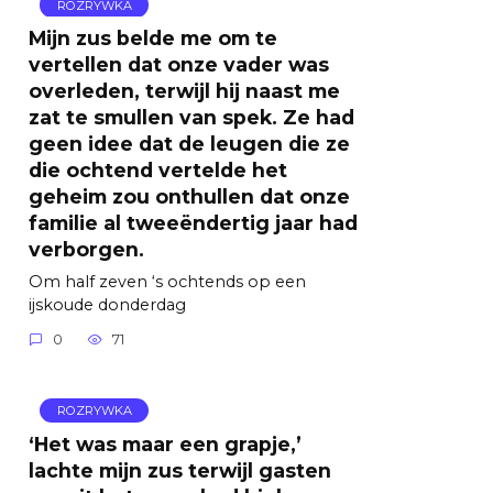
ROZRYWKA
Mijn zus belde me om te
vertellen dat onze vader was
overleden, terwijl hij naast me
zat te smullen van spek. Ze had
geen idee dat de leugen die ze
die ochtend vertelde het
geheim zou onthullen dat onze
familie al tweeëndertig jaar had
verborgen.
Om half zeven ‘s ochtends op een
ijskoude donderdag
0
71
ROZRYWKA
‘Het was maar een grapje,’
lachte mijn zus terwijl gasten