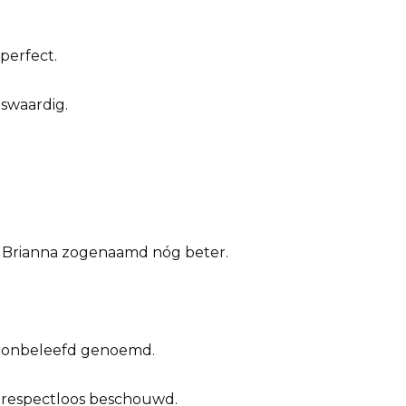
 perfect.
swaardig.
an Brianna zogenaamd nóg beter.
ik onbeleefd genoemd.
s respectloos beschouwd.