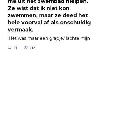
me uit het zwembad hielpen.
Ze wist dat ik niet kon
zwemmen, maar ze deed het
hele voorval af als onschuldig
vermaak.
‘Het was maar een grapje,’ lachte mijn
0
82