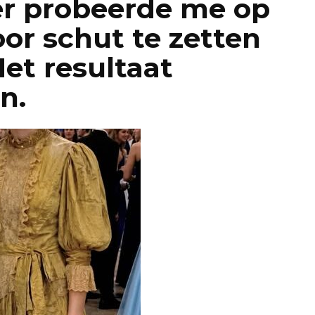
er probeerde me op
oor schut te zetten
Het resultaat
n.