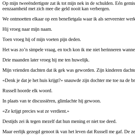
Op mijn tweeëndertigste zat ik tot mijn nek in de schulden. Eén gemi
eenzaamheid met zich mee die geld nooit kan verbergen.
We ontmoetten elkaar op een benefietgala waar ik als serveerster wer
Hij vroeg naar mijn naam.
Toen vroeg hij of mijn voeten pijn deden.
Het was zo’n simpele vraag, en toch kon ik me niet herinneren wanne
Drie maanden later vroeg hij me ten huwelijk.
Mijn vrienden dachten dat ik gek was geworden. Zijn kinderen dachten
«Denk je dat je het huis krijgt?» snauwde zijn dochter me toe na de bru
Russell hoorde elk woord.
In plaats van te discussiëren, glimlachte hij gewoon.
«Ze krijgt precies wat ze verdient.»
Destijds zei ik tegen mezelf dat hun mening er niet toe deed.
Maar eerlijk gezegd genoot ik van het leven dat Russell me gaf. De z